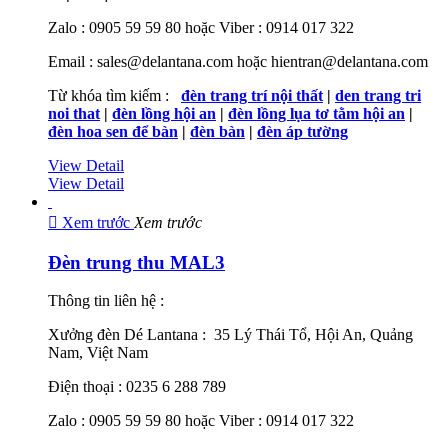
Zalo : 0905 59 59 80 hoặc Viber : 0914 017 322
Email : sales@delantana.com hoặc hientran@delantana.com
Từ khóa tìm kiếm :
đèn trang trí nội thất
|
den trang tri
noi that
|
đèn lồng hội an
|
đèn lồng lụa tơ tằm hội an
|
đèn hoa sen để bàn
|
đèn bàn
|
đèn áp tường
View Detail
View Detail

Xem trước
Xem trước
Đèn trung thu MAL3
Thông tin liên hệ :
Xưởng đèn Dé Lantana : 35 Lý Thái Tổ, Hội An, Quảng
Nam, Việt Nam
Điện thoại : 0235 6 288 789
Zalo : 0905 59 59 80 hoặc Viber : 0914 017 322