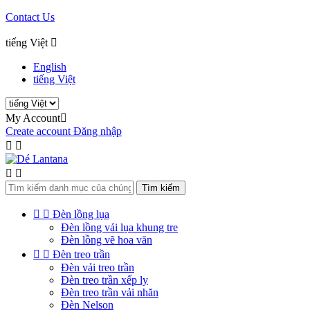
Contact Us
tiếng Việt

English
tiếng Việt
My Account

Create account
Đăng nhập




Tìm kiếm


Đèn lồng lụa
Đèn lồng vải lụa khung tre
Đèn lồng vẽ hoa văn


Đèn treo trần
Đèn vải treo trần
Đèn treo trần xếp ly
Đèn treo trần vải nhăn
Đèn Nelson