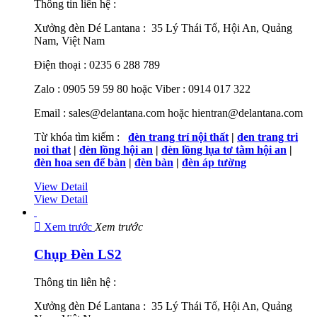
Thông tin liên hệ :
Xưởng đèn Dé Lantana : 35 Lý Thái Tổ, Hội An, Quảng
Nam, Việt Nam
Điện thoại : 0235 6 288 789
Zalo : 0905 59 59 80 hoặc Viber : 0914 017 322
Email : sales@delantana.com hoặc hientran@delantana.com
Từ khóa tìm kiếm :
đèn trang trí nội thất
|
den trang tri
noi that
|
đèn lồng hội an
|
đèn lồng lụa tơ tằm hội an
|
đèn hoa sen để bàn
|
đèn bàn
|
đèn áp tường
View Detail
View Detail

Xem trước
Xem trước
Chụp Đèn LS2
Thông tin liên hệ :
Xưởng đèn Dé Lantana : 35 Lý Thái Tổ, Hội An, Quảng