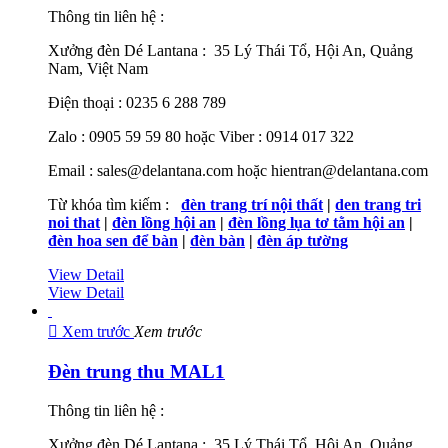
Thông tin liên hệ :
Xưởng đèn Dé Lantana : 35 Lý Thái Tổ, Hội An, Quảng
Nam, Việt Nam
Điện thoại : 0235 6 288 789
Zalo : 0905 59 59 80 hoặc Viber : 0914 017 322
Email : sales@delantana.com hoặc hientran@delantana.com
Từ khóa tìm kiếm :
đèn trang trí nội thất
|
den trang tri
noi that
|
đèn lồng hội an
|
đèn lồng lụa tơ tằm hội an
|
đèn hoa sen để bàn
|
đèn bàn
|
đèn áp tường
View Detail
View Detail

Xem trước
Xem trước
Đèn trung thu MAL1
Thông tin liên hệ :
Xưởng đèn Dé Lantana : 35 Lý Thái Tổ, Hội An, Quảng