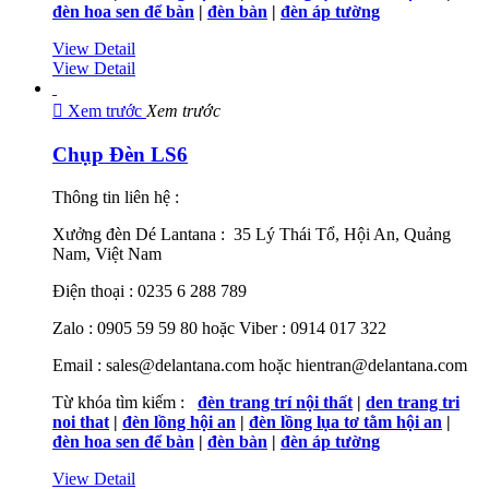
đèn hoa sen để bàn
|
đèn bàn
|
đèn áp tường
View Detail
View Detail

Xem trước
Xem trước
Chụp Đèn LS6
Thông tin liên hệ :
Xưởng đèn Dé Lantana : 35 Lý Thái Tổ, Hội An, Quảng
Nam, Việt Nam
Điện thoại : 0235 6 288 789
Zalo : 0905 59 59 80 hoặc Viber : 0914 017 322
Email : sales@delantana.com hoặc hientran@delantana.com
Từ khóa tìm kiếm :
đèn trang trí nội thất
|
den trang tri
noi that
|
đèn lồng hội an
|
đèn lồng lụa tơ tằm hội an
|
đèn hoa sen để bàn
|
đèn bàn
|
đèn áp tường
View Detail