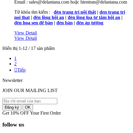
Email : sales@delantana.com hoặc hientran@delantana.com
Từ khóa tìm kiếm :
đèn trang trí nội thất
|
den trang tri
noi that
|
đèn lồng hội an
|
đèn lồng lụa tơ tằm hội an
|
đèn hoa sen để bàn
|
đèn bàn
|
đèn áp tường
View Detail
View Detail
Hiển thị 1-12 / 17 sản phẩm
1
2

Tiếp
Newsletter
JOIN OUR MAILING LIST
Get 10% OFF Your First Order
follow us