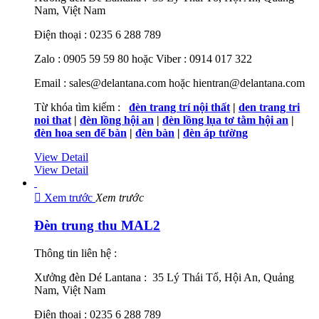
Nam, Việt Nam
Điện thoại : 0235 6 288 789
Zalo : 0905 59 59 80 hoặc Viber : 0914 017 322
Email : sales@delantana.com hoặc hientran@delantana.com
Từ khóa tìm kiếm :
đèn trang trí nội thất
|
den trang tri
noi that
|
đèn lồng hội an
|
đèn lồng lụa tơ tằm hội an
|
đèn hoa sen để bàn
|
đèn bàn
|
đèn áp tường
View Detail
View Detail

Xem trước
Xem trước
Đèn trung thu MAL2
Thông tin liên hệ :
Xưởng đèn Dé Lantana : 35 Lý Thái Tổ, Hội An, Quảng
Nam, Việt Nam
Điện thoại : 0235 6 288 789