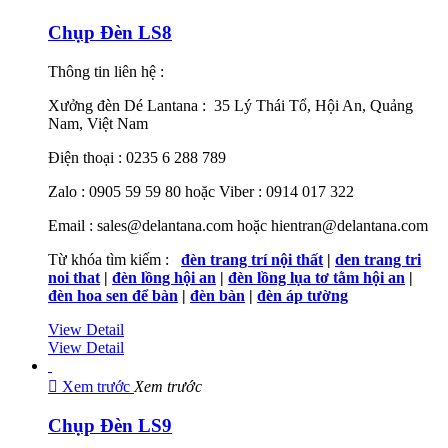
Chụp Đèn LS8
Thông tin liên hệ :
Xưởng đèn Dé Lantana : 35 Lý Thái Tổ, Hội An, Quảng
Nam, Việt Nam
Điện thoại : 0235 6 288 789
Zalo : 0905 59 59 80 hoặc Viber : 0914 017 322
Email : sales@delantana.com hoặc hientran@delantana.com
Từ khóa tìm kiếm :
đèn trang trí nội thất
|
den trang tri
noi that
|
đèn lồng hội an
|
đèn lồng lụa tơ tằm hội an
|
đèn hoa sen để bàn
|
đèn bàn
|
đèn áp tường
View Detail
View Detail

Xem trước
Xem trước
Chụp Đèn LS9