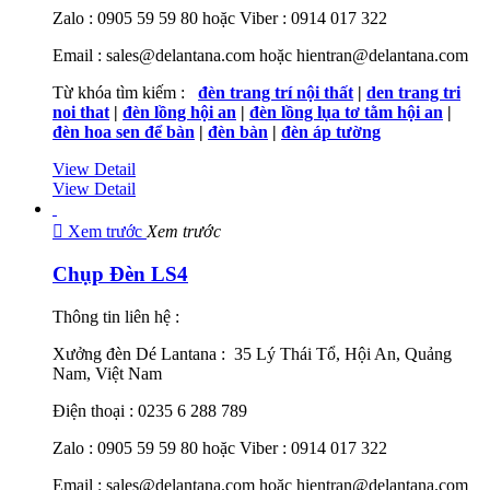
Zalo : 0905 59 59 80 hoặc Viber : 0914 017 322
Email : sales@delantana.com hoặc hientran@delantana.com
Từ khóa tìm kiếm :
đèn trang trí nội thất
|
den trang tri
noi that
|
đèn lồng hội an
|
đèn lồng lụa tơ tằm hội an
|
đèn hoa sen để bàn
|
đèn bàn
|
đèn áp tường
View Detail
View Detail

Xem trước
Xem trước
Chụp Đèn LS4
Thông tin liên hệ :
Xưởng đèn Dé Lantana : 35 Lý Thái Tổ, Hội An, Quảng
Nam, Việt Nam
Điện thoại : 0235 6 288 789
Zalo : 0905 59 59 80 hoặc Viber : 0914 017 322
Email : sales@delantana.com hoặc hientran@delantana.com