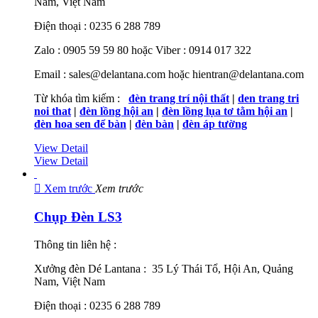
Nam, Việt Nam
Điện thoại : 0235 6 288 789
Zalo : 0905 59 59 80 hoặc Viber : 0914 017 322
Email : sales@delantana.com hoặc hientran@delantana.com
Từ khóa tìm kiếm :
đèn trang trí nội thất
|
den trang tri
noi that
|
đèn lồng hội an
|
đèn lồng lụa tơ tằm hội an
|
đèn hoa sen để bàn
|
đèn bàn
|
đèn áp tường
View Detail
View Detail

Xem trước
Xem trước
Chụp Đèn LS3
Thông tin liên hệ :
Xưởng đèn Dé Lantana : 35 Lý Thái Tổ, Hội An, Quảng
Nam, Việt Nam
Điện thoại : 0235 6 288 789