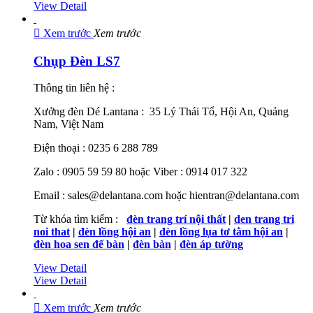
View Detail

Xem trước
Xem trước
Chụp Đèn LS7
Thông tin liên hệ :
Xưởng đèn Dé Lantana : 35 Lý Thái Tổ, Hội An, Quảng
Nam, Việt Nam
Điện thoại : 0235 6 288 789
Zalo : 0905 59 59 80 hoặc Viber : 0914 017 322
Email : sales@delantana.com hoặc hientran@delantana.com
Từ khóa tìm kiếm :
đèn trang trí nội thất
|
den trang tri
noi that
|
đèn lồng hội an
|
đèn lồng lụa tơ tằm hội an
|
đèn hoa sen để bàn
|
đèn bàn
|
đèn áp tường
View Detail
View Detail

Xem trước
Xem trước