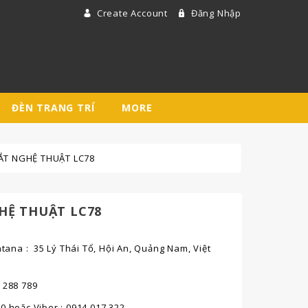
Create Account
Đăng Nhập
ĐÈN TRANG TRÍ
MORE
ẮT NGHỆ THUẬT LC78
HỆ THUẬT LC78
ana : 35 Lý Thái Tổ, Hội An, Quảng Nam, Việt
6 288 789
80 hoặc Viber : 0914 017 322