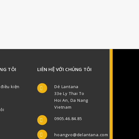
NG TÔI
LIÊN HỆ VỚI CHÚNG TÔI
 điều kiện
Dé Lantana

33e Ly Thai To
Hoi An, Da Nang
Vietnam
tôi
0905.46.84.85

hoangvo@delantana.com
