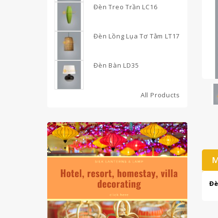
Đèn Treo Trần LC16
Đèn Lồng Lụa Tơ Tằm LT17
Đèn Bàn LD35
All Products
M
Đ