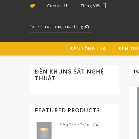

Contact Us
Tiếng Việt
ĐÈN LỒNG LỤA
ĐÈN TR
ĐÈN KHUNG SẮT NGHỆ
TR
THUẬT
FEATURED PRODUCTS
Đèn Treo Trần LC4