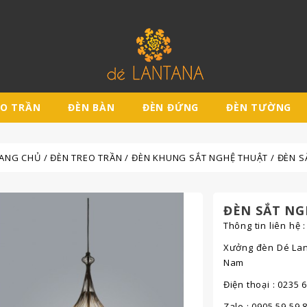
EO TRẦN
ĐÈN BÀN
ĐÈN ĐỨNG
ĐÈN TƯỜNG
ANG CHỦ
ĐÈN TREO TRẦN
ĐÈN KHUNG SẮT NGHỆ THUẬT
ĐÈN S
ĐÈN SẮT NG
Thông tin liên hệ :
Xưởng đèn Dé Lant
Nam
Điện thoại : 0235 
Zalo : 0905 59 59 