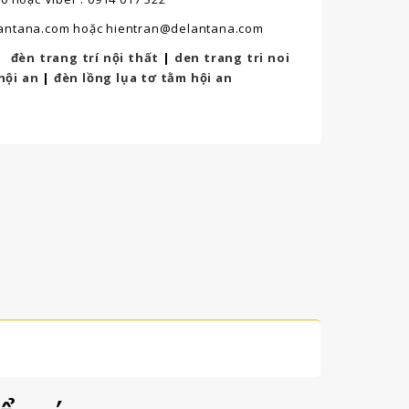
lantana.com hoặc hientran@delantana.com
:
đèn trang trí nội thất
|
den trang tri noi
hội an
|
đèn lồng lụa tơ tằm hội an