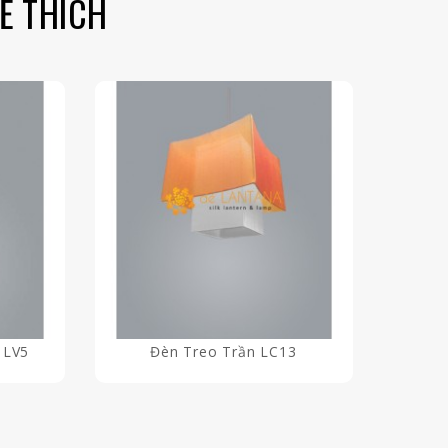
Ể THÍCH
 LV5
Đèn Treo Trần LC13
Đ