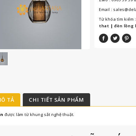
Email : sales@de
Từ khóa tìm kiếm 
that
|
đèn lồng 
Ô TẢ
CHI TIẾT SẢN PHẨM
èn
được làm từ khung sắt nghệ thuật.